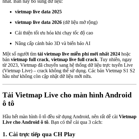
nhất. Bản này bổ sung dữ liệu:
vietmap live data 2025
vietmap live data 2026
(dữ liệu mở rộng)
Cải thiện tối ưu hóa khi chạy tốc độ cao
Nâng cấp cảnh báo 3D và biển báo AI
Một số người tìm
tải vietmap live miễn phí mới nhất 2024
hoặc
bản
vietmap full crack
,
vietmap live full crack
. Tuy nhiên, ngay
từ 2023, Vietmap đã chuyển sang hệ thống dữ liệu trực tuyến Live
(Vietmap Live) – crack không thể sử dụng. Các bản Vietmap S1 S2
hầu như không còn cập nhật dữ liệu mới nữa.
Tải Vietmap Live cho màn hình Android
ô tô
Hầu hết màn hình ô tô đều sử dụng Android, nên rất dễ cài
Vietmap
Live cho Android ô tô
. Bạn có thể cài qua 3 cách:
1. Cài trực tiếp qua CH Play