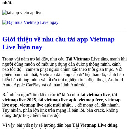
nhất.
Giới thiệu về nhu cầu tải app Vietmap
Live hiện nay
Trong vài năm trở lại đây, nhu cầu
Tải Vietmap Live
tăng mạnh khi
người dùng muốn có một ứng dụng dẫn đường thông minh, cảnh
báo tốc độ – camera phạt nguội chính xác theo thời gian thực. Với
phiên bản mới nhất, Vietmap đã nâng cấp dữ liệu bản đồ, cảnh báo
biển báo thông minh và tối ưu trải nghiệm trên điện thoại, Android
Auto, Apple CarPlay và cả màn hình Android.
Rất nhiều người tìm kiếm các từ khóa như
tai vietmap live
,
tải
vietmap live 2025
,
tải vietmap live apk
,
vietmap free
,
vietmap
live app
,
vietmap live apk mới nhất
,… để mong cài đặt nhanh.
Tuy nhiên, phần lớn link trên mạng là bản lỗi, bản crack, không
dùng được hoặc tiềm ẩn mã độc.
Vì vậy, bài viết này sẽ hướng dẫn bạn
Tải Vietmap Live đúng