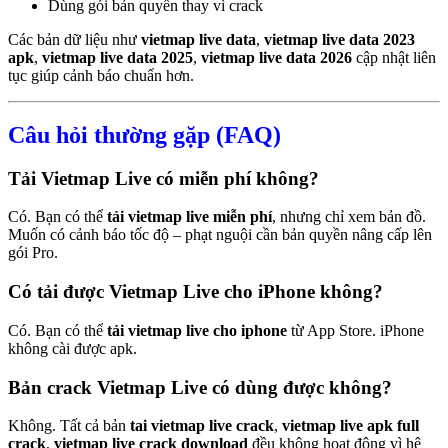
Dùng gói bản quyền thay vì crack
Các bản dữ liệu như
vietmap live data
,
vietmap live data 2023
apk
,
vietmap live data 2025
,
vietmap live data 2026
cập nhật liên
tục giúp cảnh báo chuẩn hơn.
Câu hỏi thường gặp (FAQ)
Tải Vietmap Live có miễn phí không?
Có. Bạn có thể
tải vietmap live miễn phí
, nhưng chỉ xem bản đồ.
Muốn có cảnh báo tốc độ – phạt nguội cần bản quyền nâng cấp lên
gói Pro.
Có tải được Vietmap Live cho iPhone không?
Có. Bạn có thể
tải vietmap live cho iphone
từ App Store. iPhone
không cài được apk.
Bản crack Vietmap Live có dùng được không?
Không. Tất cả bản
tai vietmap live crack
,
vietmap live apk full
crack
,
vietmap live crack download
đều không hoạt động vì hệ