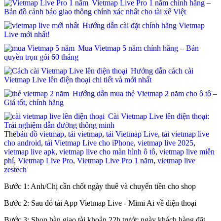
Vietmap Live Pro 1 năm chính hãng –
Bản đồ cảnh báo giao thông chính xác nhất cho tài xế Việt
Hướng dẫn cài đặt chính hãng Vietmap
Live mới nhất!
Mua Vietmap 5 năm chính hãng – Bản
quyền trọn gói 60 tháng
Hướng dẫn cách cài
Vietmap Live lên điện thoại chi tiết và mới nhất
Hướng dẫn mua thẻ Vietmap 2 năm cho ô tô –
Giá tốt, chính hãng
Cài Vietmap Live lên điện thoại:
Trải nghiệm dẫn đường thông minh
Thẻ
bản đồ vietmap
,
tải vietmap
,
tải Vietmap Live
,
tải vietmap live
cho android
,
tải Vietmap Live cho iPhone
,
vietmap live 2025
,
vietmap live apk
,
vietmap live cho màn hình ô tô
,
vietmap live miễn
phí
,
Vietmap Live Pro
,
Vietmap Live Pro 1 năm
,
vietmap live
zestech
Bước 1: Anh/Chị cần chốt ngày thuê và chuyển tiền cho shop
Bước 2: Sau đó tải App Vietmap Live - Mimi Ai về điện thoại
Bước 3: Shop bàn giao tài khoản 22h trước ngày khách hàng đặt