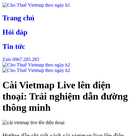
Skip
to
content
Trang chủ
Hỏi đáp
Tin tức
Zalo 0967.285.285
Cài Vietmap Live lên điện
thoại: Trải nghiệm dẫn đường
thông minh
Hướng dẫn chi tiết cách cài vietmap live lên điện