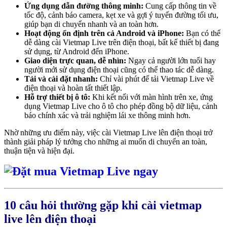
Ứng dụng dẫn đường thông minh:
Cung cấp thông tin về
tốc độ, cảnh báo camera, kẹt xe và gợi ý tuyến đường tối ưu,
giúp bạn di chuyển nhanh và an toàn hơn.
Hoạt động ổn định trên cả Android và iPhone:
Bạn có thể
dễ dàng
cài Vietmap Live trên điện thoại, bất kể thiết bị đang
sử dụng, từ Android đến iPhone.
Giao diện trực quan, dễ nhìn:
Ngay cả người lớn tuổi hay
người mới sử dụng điện thoại cũng có thể thao tác dễ dàng.
Tải và cài đặt nhanh:
Chỉ vài phút để
tải Vietmap Live về
điện thoại
và hoàn tất thiết lập.
Hỗ trợ thiết bị ô tô:
Khi kết nối với màn hình trên xe,
ứng
dụng Vietmap Live cho ô tô cho phép đồng bộ dữ liệu, cảnh
báo chính xác và trải nghiệm lái xe thông minh hơn.
Nhờ những ưu điểm này, việc
cài Vietmap Live lên điện thoại
trở
thành giải pháp lý tưởng cho những ai muốn di chuyển an toàn,
thuận tiện và hiện đại.
10 câu hỏi thường gặp khi cài vietmap
live lên điện thoại