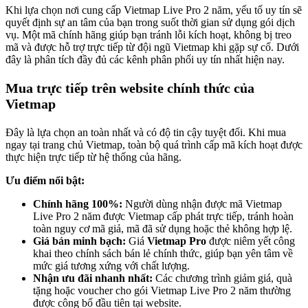
Khi lựa chọn nơi cung cấp Vietmap Live Pro 2 năm, yếu tố uy tín sẽ
quyết định sự an tâm của bạn trong suốt thời gian sử dụng gói dịch
vụ. Một mã chính hãng giúp bạn tránh lỗi kích hoạt, không bị treo
mã và được hỗ trợ trực tiếp từ đội ngũ Vietmap khi gặp sự cố. Dưới
đây là phân tích đầy đủ các kênh phân phối uy tín nhất hiện nay.
Mua trực tiếp trên website chính thức của
Vietmap
Đây là lựa chọn an toàn nhất và có độ tin cậy tuyệt đối. Khi mua
ngay tại trang chủ Vietmap, toàn bộ quá trình cấp mã kích hoạt được
thực hiện trực tiếp từ hệ thống của hãng.
Ưu điểm nổi bật:
Chính hãng 100%:
Người dùng nhận được mã Vietmap
Live Pro 2 năm được Vietmap cấp phát trực tiếp, tránh hoàn
toàn nguy cơ mã giả, mã đã sử dụng hoặc thẻ không hợp lệ.
Giá bán minh bạch:
Giá
Vietmap Pro
được niêm yết công
khai theo chính sách bán lẻ chính thức, giúp bạn yên tâm về
mức giá tương xứng với chất lượng.
Nhận ưu đãi nhanh nhất:
Các chương trình giảm giá, quà
tặng hoặc voucher cho gói Vietmap Live Pro 2 năm thường
được công bố đầu tiên tại website.