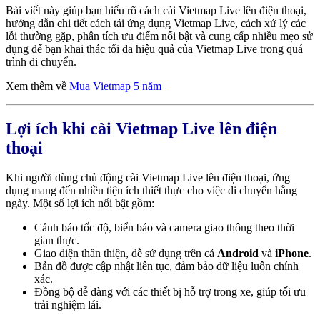
Bài viết này giúp bạn hiểu rõ cách cài Vietmap Live lên điện thoại,
hướng dẫn chi tiết cách tải ứng dụng Vietmap Live, cách xử lý các
lỗi thường gặp, phân tích ưu điểm nổi bật và cung cấp nhiều mẹo sử
dụng để bạn khai thác tối đa hiệu quả của Vietmap Live trong quá
trình di chuyển.
Xem thêm về
M
ua Vietmap 5 năm
Lợi ích khi cài Vietmap Live lên điện
thoại
Khi người dùng chủ động cài Vietmap Live lên điện thoại, ứng
dụng mang đến nhiều tiện ích thiết thực cho việc di chuyển hằng
ngày. Một số lợi ích nổi bật gồm:
Cảnh báo tốc độ, biển báo và camera giao thông theo thời
gian thực.
Giao diện thân thiện, dễ sử dụng trên cả
Android
và
iPhone
.
Bản đồ được cập nhật liên tục, đảm bảo dữ liệu luôn chính
xác.
Đồng bộ dễ dàng với các thiết bị hỗ trợ trong xe, giúp tối ưu
trải nghiệm lái.