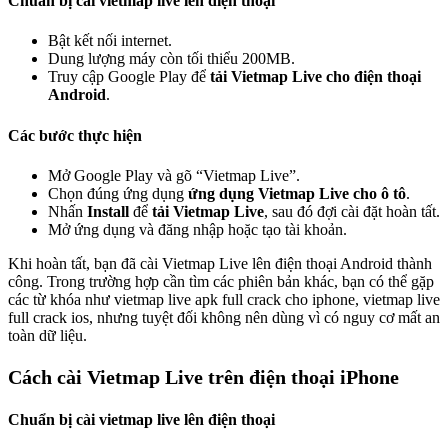
Chuẩn bị cài vietmap live lên điện thoại
Bật kết nối internet.
Dung lượng máy còn tối thiểu 200MB.
Truy cập Google Play để
tải Vietmap Live cho điện thoại
Android
.
Các bước thực hiện
Mở Google Play và gõ “Vietmap Live”.
Chọn đúng ứng dụng
ứng dụng Vietmap Live cho ô tô
.
Nhấn
Install
để
tải Vietmap Live
, sau đó đợi cài đặt hoàn tất.
Mở ứng dụng và đăng nhập hoặc tạo tài khoản.
Khi hoàn tất, bạn đã cài Vietmap Live lên điện thoại Android thành
công. Trong trường hợp cần tìm các phiên bản khác, bạn có thể gặp
các từ khóa như vietmap live apk full crack cho iphone, vietmap live
full crack ios, nhưng tuyệt đối không nên dùng vì có nguy cơ mất an
toàn dữ liệu.
Cách cài Vietmap Live trên điện thoại iPhone
Chuẩn bị cài vietmap live lên điện thoại