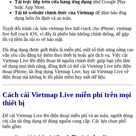
Tải trực tiếp trên cửa hàng ứng dụng
như Google Play
hoặc App Store.
Tải từ website chính thức của Vietmap
để đảm bảo ứng
dụng luôn ổn định và an toàn.
Tuyệt đối tránh các bản vietmap live full crack cho iPhone, vietmap
live full crack iOS, vì đây là phiên bản không chính thống, dễ gặp
lỗi và tiềm ẩn rủi ro về bảo mật.
Dù ứng dụng được giới thiệu là miễn phí, một số tính năng nâng cao
vẫn yêu cầu đăng ký thêm theo thiết bị hoặc gói dịch vụ. Việc cài
Vietmap Live lên điện thoại từ nguồn chính thức giúp bạn yên tâm
sử dụng mọi tính năng, đồng thời có thể cài Vietmap Live trên điện
thoại iPhone, tải ứng dụng Vietmap Live, hay tải Vietmap Live về
điện thoại mà không lo lỗi phần mềm hay mất dữ liệu.
Cách cài Vietmap Live miễn phí trên mọi
thiết bị
Để cài Vietmap Live lên điện thoại miễn phí và an toàn, người dùng
chỉ cần tải ứng dụng từ đúng nguồn cung cấp. Các lựa chọn phổ
biến gồm: