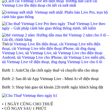
Hướng dẫn cách cài
Vietmap Live lên điện thoại chi tiết và mới nhất
Vietmap mới nhất: Phiên bản Live Pro, trọn bộ
cảnh báo giao thông
Thuê Vietmap Live theo
ngày – Giải pháp cảnh báo giao thông thông minh, tiết kiệm
Hướng dẫn mua thẻ Vietmap 2 năm cho ô tô –
Giá tốt, chính hãng
Thẻ
cài Vietmap Live lên điện thoại
,
cài Vietmap Live trên điện
thoại
,
cài Vietmap Live trên điện thoại iPhone
,
tải ứng dụng
Vietmap Live
,
tải Vietmap Live
,
tải Vietmap Live cho điện thoại
Android
,
tải Vietmap Live cho iPhone
,
tải Vietmap Live miễn phí
,
tải Vietmap Live về điện thoại
,
ứng dụng Vietmap Live cho ô tô
Bước 1: Anh/Chị cần chốt ngày thuê và chuyển tiền cho shop
Bước 2: Sau đó tải App Vietmap Live - Mimi Ai về điện thoại
Bước 3: Shop bàn giao tài khoản 22h trước ngày khách hàng đặt
• 1 NGÀY CŨNG CHO THUÊ
• CÓ NGAY SAU 1 PHÚT