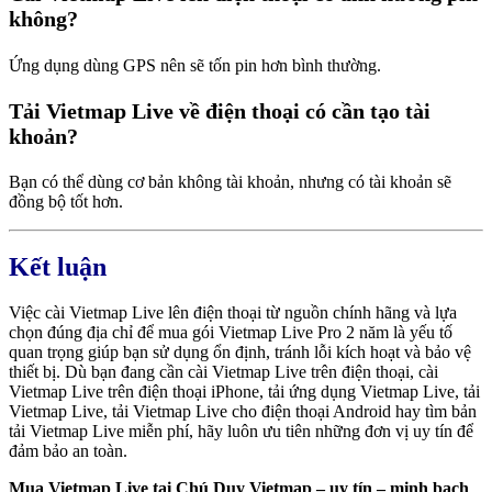
không?
Ứng dụng dùng GPS nên sẽ tốn pin hơn bình thường.
Tải Vietmap Live về điện thoại có cần tạo tài
khoản?
Bạn có thể dùng cơ bản không tài khoản, nhưng có tài khoản sẽ
đồng bộ tốt hơn.
Kết luận
Việc cài Vietmap Live lên điện thoại từ nguồn chính hãng và lựa
chọn đúng địa chỉ để mua gói Vietmap Live Pro 2 năm là yếu tố
quan trọng giúp bạn sử dụng ổn định, tránh lỗi kích hoạt và bảo vệ
thiết bị. Dù bạn đang cần cài Vietmap Live trên điện thoại, cài
Vietmap Live trên điện thoại iPhone, tải ứng dụng Vietmap Live, tải
Vietmap Live, tải Vietmap Live cho điện thoại Android hay tìm bản
tải Vietmap Live miễn phí, hãy luôn ưu tiên những đơn vị uy tín để
đảm bảo an toàn.
Mua Vietmap Live tại Chú Duy Vietmap – uy tín – minh bạch