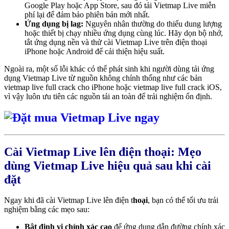
Google Play hoặc App Store, sau đó
tải Vietmap Live miễn
phí lại để đảm bảo phiên bản mới nhất.
Ứng dụng bị lag:
Nguyên nhân thường do thiếu dung lượng
hoặc thiết bị chạy nhiều ứng dụng cùng lúc. Hãy dọn bộ nhớ,
tắt ứng dụng nền và thử
cài Vietmap Live trên điện thoại
iPhone hoặc Android để cải thiện hiệu suất.
Ngoài ra, một số lỗi khác có thể phát sinh khi người dùng tải ứng
dụng Vietmap Live từ nguồn không chính thống như các bản
vietmap live full crack cho iPhone hoặc vietmap live full crack iOS,
vì vậy luôn ưu tiên các nguồn tải an toàn để trải nghiệm ổn định.
Cài Vietmap Live lên điện thoại: Mẹo
dùng Vietmap Live hiệu quả sau khi cài
đặt
Ngay khi đã
cài Vietmap Live lên điện t
hoại
, bạn có thể tối ưu trải
nghiệm bằng các mẹo sau:
Bật định vị chính xác cao
để ứng dụng dẫn đường chính xác