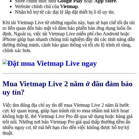
Store chính thức như
Google Play
hoặc
App Store
.
Website chính chủ của
Vietmap
.
Nhận hỗ trợ từ các đại lý lắp đặt thiết bị ô tô uy tín.
Khi tải Vietmap Live từ những nguồn này, bạn sẽ hạn chế tối đa rủi
ro liên quan đến bảo mật và đảm bảo phiên bản ứng dụng luôn ổn
định. Ngoài ra, việc tải Vietmap Live miễn phí cho Android hoặc
iPhone giúp bạn nhanh chóng trải nghiệm đầy đủ các tính năng dẫn
đường thông minh, cảnh báo giao thông và tối ưu lộ trình rõ ràng,
chính xác hơn.
Mua Vietmap Live 2 năm ở đâu đảm bảo
uy tín?
Việc tìm đúng địa chỉ uy tín để mua Vietmap Live 2 năm là bước
cực kỳ quan trọng, giúp bạn tránh rủi ro mua nhầm mã kích hoạt
không hợp lệ, thẻ Vietmap Live Pro đã qua sử dụng hoặc hàng giả
trôi nổi. Những nơi bán Vietmap Pro giá quá thấp thường tiềm ẩn
nhiều nguy cơ, từ mã hết hạn cho đến việc không được hỗ trợ kỹ
thuật.