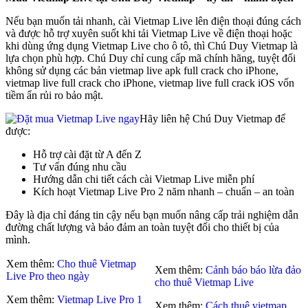
Nếu bạn muốn tải nhanh, cài Vietmap Live lên điện thoại đúng cách
và được hỗ trợ xuyên suốt khi tải Vietmap Live về điện thoại hoặc
khi dùng ứng dụng Vietmap Live cho ô tô, thì Chú Duy Vietmap là
lựa chọn phù hợp. Chú Duy chỉ cung cấp mã chính hãng, tuyệt đối
không sử dụng các bản vietmap live apk full crack cho iPhone,
vietmap live full crack cho iPhone, vietmap live full crack iOS vốn
tiềm ẩn rủi ro bảo mật.
Hãy liên hệ Chú Duy Vietmap để
được:
Hỗ trợ cài đặt từ A đến Z
Tư vấn đúng nhu cầu
Hướng dẫn chi tiết cách cài Vietmap Live miễn phí
Kích hoạt Vietmap Live Pro 2 năm nhanh – chuẩn – an toàn
Đây là địa chỉ đáng tin cậy nếu bạn muốn nâng cấp trải nghiệm dẫn
đường chất lượng và bảo đảm an toàn tuyệt đối cho thiết bị của
mình.
Xem thêm:
Cho thuê Vietmap
Xem thêm:
Cảnh báo báo lừa đảo
Live Pro theo ngày
cho thuê Vietmap Live
Xem thêm:
Vietmap Live Pro 1
Xem thêm:
Cách thuê vietmap