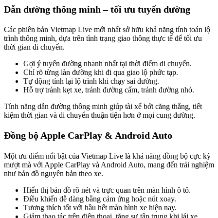
Dẫn đường thông minh – tối ưu tuyến đường
Các phiên bản Vietmap Live mới nhất sở hữu khả năng tính toán lộ
trình thông minh, dựa trên tình trạng giao thông thực tế để tối ưu
thời gian di chuyển.
Gợi ý tuyến đường nhanh nhất tại thời điểm di chuyển.
Chỉ rõ từng làn đường khi đi qua giao lộ phức tạp.
Tự động tính lại lộ trình khi chạy sai đường.
Hỗ trợ tránh kẹt xe, tránh đường cấm, tránh đường nhỏ.
Tính năng dẫn đường thông minh giúp tài xế bớt căng thẳng, tiết
kiệm thời gian và di chuyển thuận tiện hơn ở mọi cung đường.
Đồng bộ Apple CarPlay & Android Auto
Một ưu điểm nổi bật của Vietmap Live là khả năng đồng bộ cực kỳ
mượt mà với Apple CarPlay và Android Auto, mang đến trải nghiệm
như bản đồ nguyên bản theo xe.
Hiển thị bản đồ rõ nét và trực quan trên màn hình ô tô.
Điều khiển dễ dàng bằng cảm ứng hoặc nút xoay.
Tương thích tốt với hầu hết màn hình xe hiện nay.
Giảm thao tác trên điện thoại, tăng sự tập trung khi lái xe.