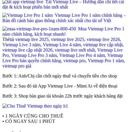
Tải Vietmap Live – Hướng dẫn chi tiết cài
đặt & kích hoạt phiên bản mới nhất
Vietmap Live Pro 1 năm chính hãng –
Bản đồ cảnh báo giao thông chính xác nhất cho tài xế Việt
Mua Vietmap Live Pro 1
năm chính hãng, kích hoạt nhanh!
Thẻ
tải vietmap live 2025
,
vietmap live 2025
,
vietmap live 2026
,
Vietmap Live 3 năm
,
Vietmap Live 4 năm
,
vietmap live cập nhật
,
vietmap live cập nhật 2026
,
vietmap live mới nhất
,
Vietmap Live
Pro
,
Vietmap Live Pro 3 năm
,
Vietmap Live Pro 4 năm
,
Vietmap
Live Pro bản quyền chính hãng
,
vietmap pro
,
Vietmap Pro 1 năm
,
vietmap pro giá
Bước 1: Anh/Chị cần chốt ngày thuê và chuyển tiền cho shop
Bước 2: Sau đó tải App Vietmap Live - Mimi Ai về điện thoại
Bước 3: Shop bàn giao tài khoản 22h trước ngày khách hàng đặt
• 1 NGÀY CŨNG CHO THUÊ
• CÓ NGAY SAU 1 PHÚT