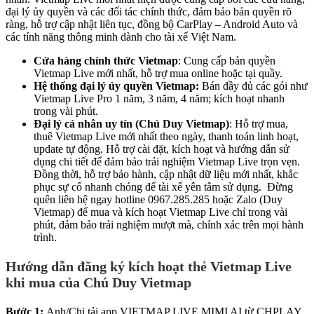
đại lý ủy quyền và các đối tác chính thức, đảm bảo bản quyền rõ
ràng, hỗ trợ cập nhật liên tục, đồng bộ CarPlay – Android Auto và
các tính năng thông minh dành cho tài xế Việt Nam.
Cửa hàng chính thức Vietmap
: Cung cấp bản quyền
Vietmap Live mới nhất, hỗ trợ mua online hoặc tại quầy.
Hệ thống đại lý ủy quyền Vietmap:
Bán đầy đủ các gói như
Vietmap Live Pro 1 năm, 3 năm, 4 năm; kích hoạt nhanh
trong vài phút.
Đại lý cá nhân uy tín (Chú Duy Vietmap)
: Hỗ trợ mua,
thuê Vietmap Live mới nhất theo ngày, thanh toán linh hoạt,
update tự động. Hỗ trợ cài đặt, kích hoạt và hướng dẫn sử
dụng chi tiết để đảm bảo trải nghiệm Vietmap Live trọn vẹn.
Đồng thời, hỗ trợ bảo hành, cập nhật dữ liệu mới nhất, khắc
phục sự cố nhanh chóng để tài xế yên tâm sử dụng. Đừng
quên liên hệ ngay hotline 0967.285.285 hoặc Zalo (Duy
Vietmap) để mua và kích hoạt Vietmap Live chỉ trong vài
phút, đảm bảo trải nghiệm mượt mà, chính xác trên mọi hành
trình.
Hướng dẫn đăng ký kích hoạt thẻ Vietmap Live
khi mua của Chú Duy Vietmap
Bước 1:
Anh/Chị tải app VIETMAP LIVE MIMI AI từ CHPLAY