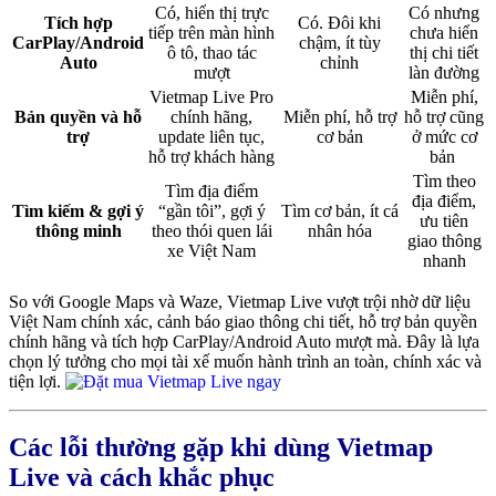
Có, hiển thị trực
Có nhưng
Tích hợp
Có. Đôi khi
tiếp trên màn hình
chưa hiển
CarPlay/Android
chậm, ít tùy
ô tô, thao tác
thị chi tiết
Auto
chỉnh
mượt
làn đường
Vietmap Live Pro
Miễn phí,
Bản quyền và hỗ
chính hãng,
Miễn phí, hỗ trợ
hỗ trợ cũng
trợ
update liên tục,
cơ bản
ở mức cơ
hỗ trợ khách hàng
bản
Tìm theo
Tìm địa điểm
địa điểm,
Tìm kiếm & gợi ý
“gần tôi”, gợi ý
Tìm cơ bản, ít cá
ưu tiên
thông minh
theo thói quen lái
nhân hóa
giao thông
xe Việt Nam
nhanh
So với Google Maps và Waze, Vietmap Live vượt trội nhờ dữ liệu
Việt Nam chính xác, cảnh báo giao thông chi tiết, hỗ trợ bản quyền
chính hãng và tích hợp CarPlay/Android Auto mượt mà. Đây là lựa
chọn lý tưởng cho mọi tài xế muốn hành trình an toàn, chính xác và
tiện lợi.
Các lỗi thường gặp khi dùng Vietmap
Live và cách khắc phục