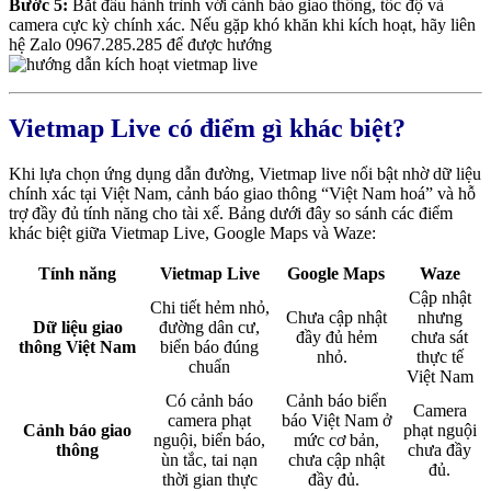
Bước 5:
Bắt đầu hành trình với cảnh báo giao thông, tốc độ và
camera cực kỳ chính xác. Nếu gặp khó khăn khi kích hoạt, hãy liên
hệ Zalo 0967.285.285 để được hướng
Vietmap Live có điểm gì khác biệt?
Khi lựa chọn ứng dụng dẫn đường, Vietmap live nổi bật nhờ dữ liệu
chính xác tại Việt Nam, cảnh báo giao thông “Việt Nam hoá” và hỗ
trợ đầy đủ tính năng cho tài xế. Bảng dưới đây so sánh các điểm
khác biệt giữa Vietmap Live, Google Maps và Waze:
Tính năng
Vietmap Live
Google Maps
Waze
Cập nhật
Chi tiết hẻm nhỏ,
Chưa cập nhật
nhưng
Dữ liệu giao
đường dân cư,
đầy đủ hẻm
chưa sát
thông Việt Nam
biển báo đúng
nhỏ.
thực tế
chuẩn
Việt Nam
Có cảnh báo
Cảnh báo biển
Camera
camera phạt
báo Việt Nam ở
Cảnh báo giao
phạt nguội
nguội, biển báo,
mức cơ bản,
thông
chưa đầy
ùn tắc, tai nạn
chưa cập nhật
đủ.
thời gian thực
đầy đủ.