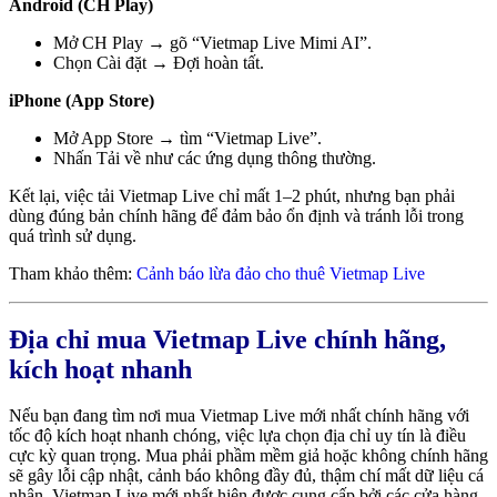
Android (CH Play)
Mở CH Play → gõ “Vietmap Live Mimi AI”.
Chọn Cài đặt → Đợi hoàn tất.
iPhone (App Store)
Mở App Store → tìm “Vietmap Live”.
Nhấn Tải về như các ứng dụng thông thường.
Kết lại, việc tải Vietmap Live chỉ mất 1–2 phút, nhưng bạn phải
dùng đúng bản chính hãng để đảm bảo ổn định và tránh lỗi trong
quá trình sử dụng.
Tham khảo thêm:
Cảnh báo lừa đảo cho thuê Vietmap Live
Địa chỉ mua Vietmap Live chính hãng,
kích hoạt nhanh
Nếu bạn đang tìm nơi mua Vietmap Live mới nhất chính hãng với
tốc độ kích hoạt nhanh chóng, việc lựa chọn địa chỉ uy tín là điều
cực kỳ quan trọng. Mua phải phầm mềm giả hoặc không chính hãng
sẽ gây lỗi cập nhật, cảnh báo không đầy đủ, thậm chí mất dữ liệu cá
nhân. Vietmap Live mới nhất hiện được cung cấp bởi các cửa hàng,