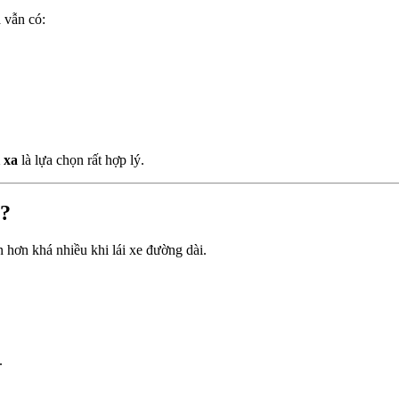
 vẫn có:
 xa
là lựa chọn rất hợp lý.
s?
n hơn khá nhiều khi lái xe đường dài.
.