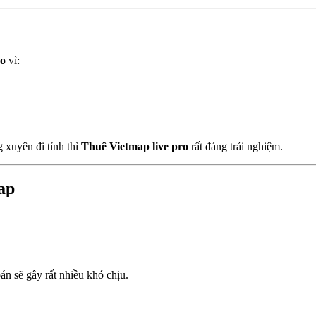
ro
vì:
g xuyên đi tỉnh thì
Thuê Vietmap live pro
rất đáng trải nghiệm.
ap
án sẽ gây rất nhiều khó chịu.