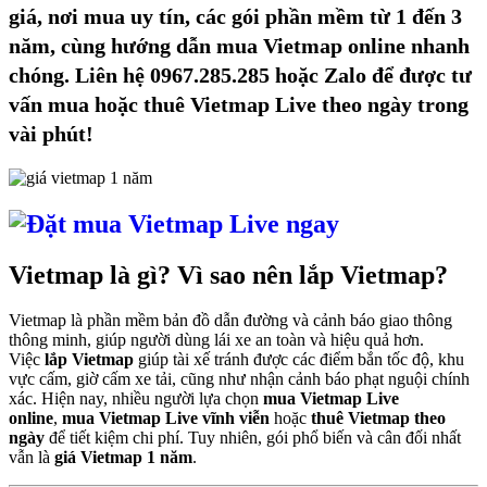
giá, nơi mua uy tín, các gói phần mềm từ 1 đến 3
năm, cùng hướng dẫn mua Vietmap online nhanh
chóng. Liên hệ 0967.285.285 hoặc Zalo để được tư
vấn mua hoặc thuê Vietmap Live theo ngày trong
vài phút!
Vietmap là gì? Vì sao nên lắp Vietmap?
Vietmap là phần mềm bản đồ dẫn đường và cảnh báo giao thông
thông minh, giúp người dùng lái xe an toàn và hiệu quả hơn.
Việc
lắp Vietmap
giúp tài xế tránh được các điểm bắn tốc độ, khu
vực cấm, giờ cấm xe tải, cũng như nhận cảnh báo phạt nguội chính
xác. Hiện nay, nhiều người lựa chọn
mua Vietmap Live
online
,
mua Vietmap Live vĩnh viễn
hoặc
thuê Vietmap theo
ngày
để tiết kiệm chi phí. Tuy nhiên, gói phổ biến và cân đối nhất
vẫn là
giá Vietmap 1 năm
.