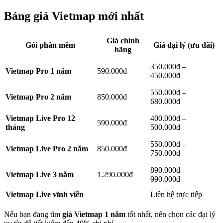
Bảng giá Vietmap mới nhất
Giá chính
Gói phần mềm
Giá đại lý (ưu đãi)
hãng
350.000đ –
Vietmap Pro 1 năm
590.000đ
450.000đ
550.000đ –
Vietmap Pro 2 năm
850.000đ
680.000đ
Vietmap Live Pro 12
400.000đ –
590.000đ
tháng
500.000đ
550.000đ –
Vietmap Live Pro 2 năm
850.000đ
750.000đ
890.000đ –
Vietmap Live 3 năm
1.290.000đ
990.000đ
Vietmap Live vĩnh viễn
Liên hệ trực tiếp
Nếu bạn đang tìm
giá Vietmap 1 năm
tốt nhất, nên chọn các đại lý