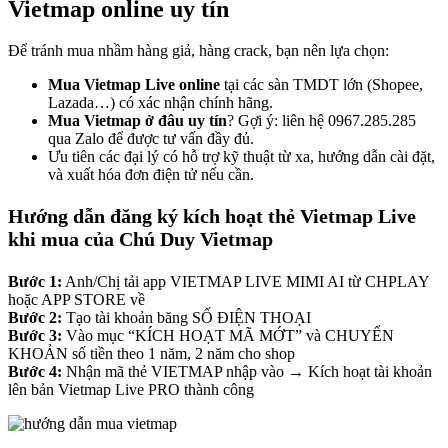
Vietmap online uy tín
Để tránh mua nhầm hàng giả, hàng crack, bạn nên lựa chọn:
Mua Vietmap Live online
tại các sàn TMDT lớn (Shopee,
Lazada…) có xác nhận chính hãng.
Mua Vietmap ở đâu uy tín
? Gợi ý: liên hệ 0967.285.285
qua Zalo để được tư vấn đầy đủ.
Ưu tiên các đại lý có hỗ trợ kỹ thuật từ xa, hướng dẫn cài đặt,
và xuất hóa đơn điện tử nếu cần.
Hướng dẫn đăng ký kích hoạt thẻ Vietmap Live
khi mua của Chú Duy Vietmap
Bước 1:
Anh/Chị tải app VIETMAP LIVE MIMI AI từ CHPLAY
hoặc APP STORE về
Bước 2:
Tạo tài khoản băng SỐ ĐIỆN THOẠI
Bước 3:
Vào mục “KÍCH HOẠT MÃ MỚT” và CHUYỂN
KHOẢN số tiền theo 1 năm, 2 năm cho shop
Bước 4:
Nhận mã thẻ VIETMAP nhập vào → Kích hoạt tài khoản
lên bản Vietmap Live PRO thành công