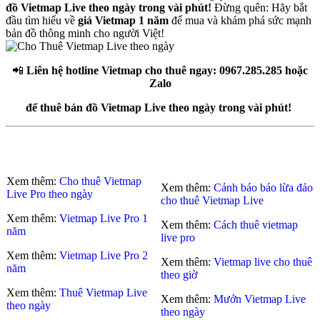
đồ Vietmap Live theo ngày trong vài phút!
Đừng quên: Hãy bắt
đầu tìm hiểu về
giá Vietmap 1 năm
để mua và khám phá sức mạnh
bản đồ thông minh cho người Việt!
📲
Liên hệ hotline Vietmap cho thuê ngay: 0967.285.285 hoặc
Zalo
để thuê bản đồ Vietmap Live theo ngày trong vài phút!
Xem thêm:
Cho thuê Vietmap
Xem thêm:
Cảnh báo báo lừa đảo
Live Pro theo ngày
cho thuê Vietmap Live
Xem thêm:
Vietmap Live Pro 1
Xem thêm:
Cách thuê vietmap
năm
live pro
Xem thêm:
Vietmap Live Pro 2
Xem thêm:
Vietmap live cho thuê
năm
theo giờ
Xem thêm:
Thuê Vietmap Live
Xem thêm:
Mướn Vietmap Live
theo ngày
theo ngày