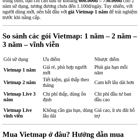
trung bình, bạn chỉ cần đầu tư khoảng
600.000đ – 750.000đ
cho 2
năm sử dụng, tương đương chưa đến 1.100đ/ngày. Tuy nhiên, với
người dùng mới, nên bắt đầu với
giá Vietmap 1 năm
để trải nghiệm
trước khi nâng cấp.
So sánh các gói Vietmap: 1 năm – 2 năm –
3 năm – vĩnh viễn
Gói sử dụng
Ưu điểm
Nhược điểm
Giá rẻ, phù hợp người
Phải gia hạn mỗi
Vietmap 1 năm
mới
năm
Tiết kiệm, giá thấp theo
Vietmap 2 năm
Cam kết lâu dài hơn
tháng
Vietmap Live 3
Chi phí thấp, dùng ổn
Chi phí đầu tư ban
năm
định
đầu cao
Vietmap Live
Không cần gia hạn, dùng
Giá cao, ít ưu đãi hỗ
vĩnh viễn
lâu dài
trợ
Mua Vietmap ở đâu? Hướng dẫn mua