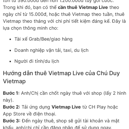
tốn từ 590.000đ đến hơn 1.200.000đ tùy gói cước.
Trong khi đó, bạn có thể
cần thuê Vietmap Live
theo
ngày chỉ từ 15.000đ, hoặc thuê Vietmap theo tuần, thuê
Vietmap theo tháng với chi phí tiết kiệm đáng kể. Đây là
lựa chọn thông minh cho:
Tài xế Grab/Bee/giao hàng
Doanh nghiệp vận tải, taxi, du lịch
Người đi tỉnh/du lịch
Hướng dẫn thuê Vietmap Live của Chú Duy
Vietmap
Bước 1:
Anh/Chị cần chốt ngày thuê với shop (lấy 2 hình
này).
Bước 2:
Tải ứng dụng
Vietmap Live
từ CH Play hoặc
App Store về điện thoại.
Bước 3:
Đến ngày thuê, shop sẽ gửi tài khoản và mật
khẩu, anh/chị chỉ cần đăng nhập để sử dụng ngay.