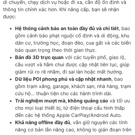
di chuyển, chạy dịch vụ hoặc đi xa, cần độ ổn định và
thông tin chính xác hơn. Khi nâng cấp, bạn sẽ nhận
được:
Hệ thống cảnh báo an toàn đầy đủ và chi tiết
, bao
gồm cảnh báo phạt nguội cố định và di động, khu
dân cư, trường học, đoạn đèo, cua gắt và các biển
báo quan trọng theo thời gian thực.
Bản đồ 3D trực quan
với các tuyến phố, giao lộ,
cầu vượt và hầm chui được cập nhật liên tục, giúp
giảm rủi ro rẽ nhầm, đi sai làn hoặc mất hướng.
Dữ liệu POI phong phú và cập nhật nhanh
, bao
gồm trạm xăng, garage, khách sạn, nhà hàng, trạm
cứu hộ… thuận tiện cho các hành trình dài.
Trải nghiệm mượt mà, không quảng cáo
và tối ưu
cho mọi loại thiết bị, từ điện thoại cấu hình thấp
đến các hệ thống Apple CarPlay/Android Auto.
Khả năng offline đầy đủ
, vẫn giữ nguyên các tính
năng cơ bản lẫn nâng cao, không lo gián đoạn trên