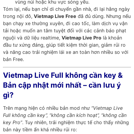
vùng núi hoặc khu vực sóng yếu.
Tóm lại, nếu bạn chỉ di chuyển gần nhà, đi lại hằng ngày
trong nội đô,
Vietmap Live Free
đã đủ dùng. Nhưng nếu
bạn chạy xe thường xuyên, đi cao tốc, làm dịch vụ vận
tải hoặc muốn an tâm tuyệt đối với các cảnh báo phạt
nguội và dữ liệu realtime,
Vietmap Live Pro
là khoản
đầu tư xứng đáng, giúp tiết kiệm thời gian, giảm rủi ro
và nâng cao trải nghiệm lái xe an toàn hơn nhiều so với
bản Free.
Vietmap Live Full không cần key &
Bản cập nhật mới nhất – cần lưu ý
gì?
Trên mạng hiện có nhiều bản mod như
“Vietmap Live
Full không cần key”, “không cần kích hoạt”, “không cần
key Pro”
. Tuy nhiên, trải nghiệm thực tế cho thấy những
bản này tiềm ẩn khá nhiều rủi ro: