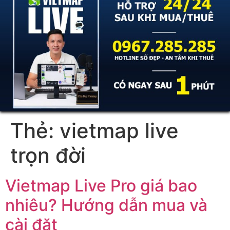
Thẻ:
vietmap live
trọn đời
Vietmap Live Pro giá bao
nhiêu? Hướng dẫn mua và
cài đặt