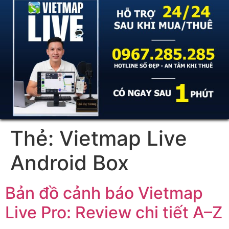
Thẻ:
Vietmap Live
Android Box
Bản đồ cảnh báo Vietmap
Live Pro: Review chi tiết A–Z