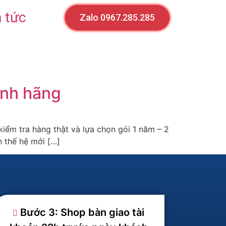
n tức
Zalo 0967.285.285
ính hãng
kiểm tra hàng thật và lựa chọn gói 1 năm – 2
n thế hệ mới […]
Bước 3: Shop bàn giao tài