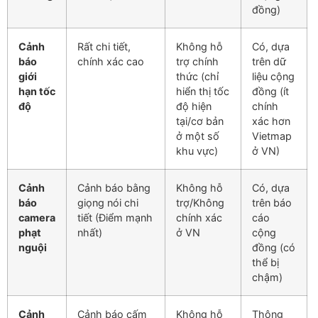
đồng)
Cảnh
Rất chi tiết,
Không hỗ
Có, dựa
báo
chính xác cao
trợ chính
trên dữ
giới
thức (chỉ
liệu cộng
hạn tốc
hiển thị tốc
đồng (ít
độ
độ hiện
chính
tại/cơ bản
xác hơn
ở một số
Vietmap
khu vực)
ở VN)
Cảnh
Cảnh báo bằng
Không hỗ
Có, dựa
báo
giọng nói chi
trợ/Không
trên báo
camera
tiết (Điểm mạnh
chính xác
cáo
phạt
nhất)
ở VN
cộng
nguội
đồng (có
thể bị
chậm)
Cảnh
Cảnh báo cấm
Không hỗ
Thông