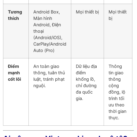
Tương
Android Box,
Mọi thiết bị
Mọi thiết
thích
Màn hình
bị
Android, Điện
thoại
(Android/iOS),
CarPlay/Android
Auto (Pro)
Điểm
An toàn giao
Dữ liệu địa
Thông
mạnh
thông, tuân thủ
điểm
tin giao
cốt lõi
luật, tránh phạt
khổng lồ,
thông
nguội.
chỉ đường
cộng
đa quốc
đồng, lộ
gia.
trình tối
ưu theo
thời gian
thực.