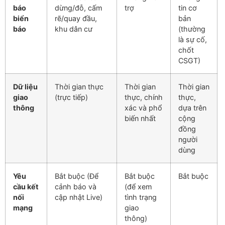
báo
dừng/đỗ, cấm
trợ
tin cơ
biển
rẽ/quay đầu,
bản
báo
khu dân cư
(thường
là sự cố,
chốt
CSGT)
Dữ liệu
Thời gian thực
Thời gian
Thời gian
giao
(trực tiếp)
thực, chính
thực,
thông
xác và phổ
dựa trên
biến nhất
cộng
đồng
người
dùng
Yêu
Bắt buộc (Để
Bắt buộc
Bắt buộc
cầu kết
cảnh báo và
(để xem
nối
cập nhật Live)
tình trạng
mạng
giao
thông)